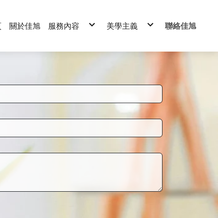
頁
關於佳旭
服務內容
美學主義
聯絡佳旭
專業代工
基礎保養系列
品牌經銷
淨瑩嫩白系列
控油系列
基礎清潔系列
保濕鎖水系列
臉部保養系列
逆時提顏系列
美體保養系列
柔敏舒護系列
精油系列
眼部保養系列
面膜系列
晚安凍膜系列
精純原液系列
頂級保養系列
美體保養系列
水針布面膜
精緻禮盒系列
芯棉柔面膜
旅行組系列
蠶絲羽翼
單方精油系列
木漿紙
複方精油系列
生物纖維面膜
片裝袋型面膜系列
天絲棉