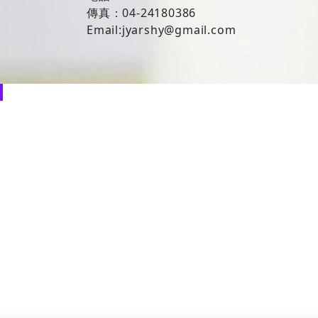
傳真：04-24180386
Email:jyarshy@gmail.com