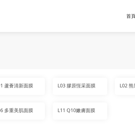
首
L01 蘆薈清新面膜
L03 膠原恆采面膜
L0
L06 多重美肌面膜
L11 Q10嫩膚面膜