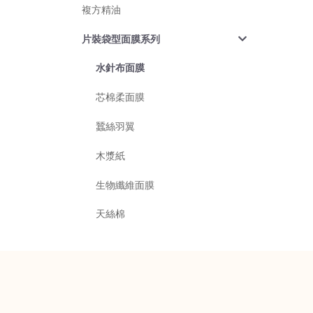
複方精油
片裝袋型面膜系列
水針布面膜
芯棉柔面膜
蠶絲羽翼
木漿紙
生物纖維面膜
天絲棉