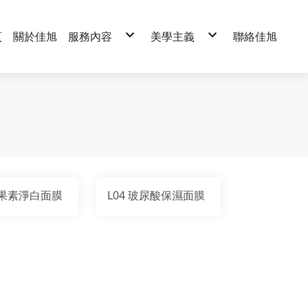
頁
關於佳旭
服務內容
美學主義
聯絡佳旭
專業代工
基礎保養系列
品牌經銷
淨瑩嫩白系列
控油系列
基礎清潔系列
保濕鎖水系列
臉部保養系列
逆時提顏系列
美體保養系列
柔敏舒護系列
精油系列
眼部保養系列
面膜系列
晚安凍膜系列
精純原液系列
頂級保養系列
美體保養系列
水針布面膜
精緻禮盒系列
芯棉柔面膜
旅行組系列
蠶絲羽翼
單方精油系列
木漿紙
複方精油系列
生物纖維面膜
片裝袋型面膜系列
天絲棉
2 熊果素淨白面膜
L04 玻尿酸保濕面膜