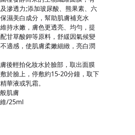
性及滲透力
;
添加玻尿酸、熊果素、六
等保濕美白成分，幫助肌膚補充水
層維持水嫩，膚色更透亮、均勻，提
搭配甘草酸鉀等原料，舒緩因氣候變
膚不適感，使肌膚柔嫩細緻，亮白潤
潔膚後輕拍化妝水於臉部，取出面膜
後敷於臉上，停敷約
15-20
分鐘，取下
上精華液或乳霜。
一般肌膚
/25ml