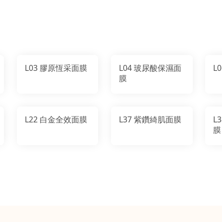
L03 膠原恆采面膜
L04 玻尿酸保濕面
膜
L22 白金全效面膜
L37 紫鑽綺肌面膜
L38-
膜