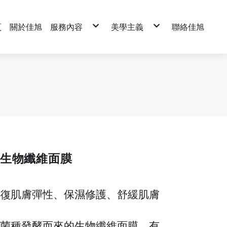
頁
關於佳旭
服務內容
美學主義
聯絡佳旭
專業代工
基礎保養系列
品牌經銷
淨瑩嫩白系列
控油系列
基礎清潔系列
保濕鎖水系列
臉部保養系列
逆時提顏系列
美體保養系列
柔敏舒護系列
精油系列
眼部保養系列
面膜系列
晚安凍膜系列
精純原液系列
頂級保養系列
美體保養系列
水針布面膜
精緻禮盒系列
芯棉柔面膜
旅行組系列
蠶絲羽翼
單方精油系列
木漿紙
複方精油系列
生物纖維面膜
片裝袋型面膜系列
天絲棉
亮生物纖維面膜
恢復肌膚彈性、保濕修護、舒緩肌膚
膚
由菌種發酵而來的生物纖維面膜，有