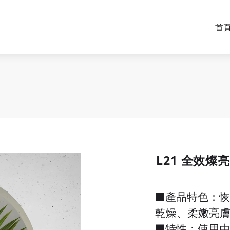
首
L21 全效燦
■產品特色：
乾燥、柔嫩亮
■特性：使用