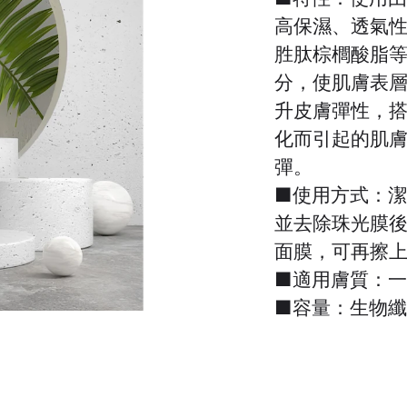
高保濕、透氣
胜肽棕櫚酸脂
分，使肌膚表
升皮膚彈性，
化而引起的肌
彈。
■使用方式：
並去除珠光膜
面膜，可再擦
■適用膚質：
■容量：生物纖維