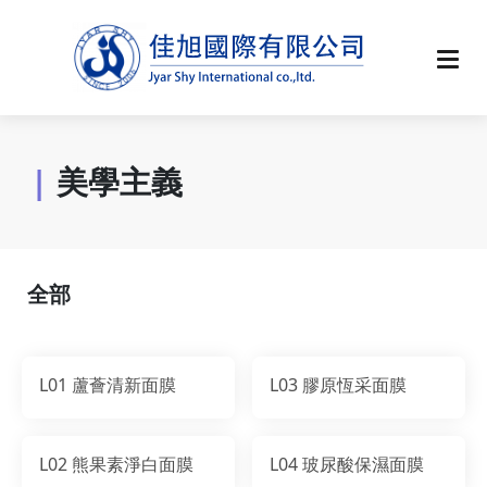
|
美學主義
全部
L01 蘆薈清新面膜
L03 膠原恆采面膜
L02 熊果素淨白面膜
L04 玻尿酸保濕面膜